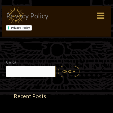
Vai
al
Privacy Policy
contenuto
Privacy Policy
Cerca
CERCA
Recent Posts