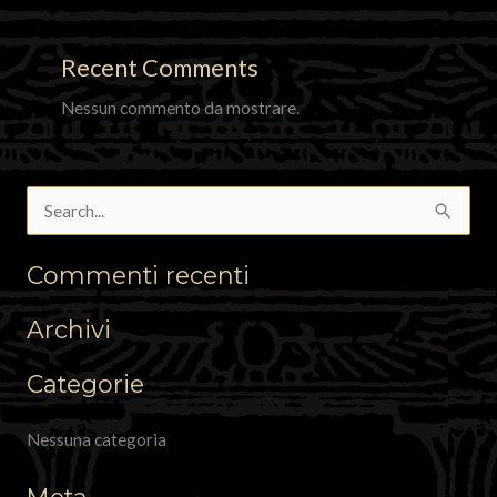
Recent Comments
Nessun commento da mostrare.
C
e
Commenti recenti
r
c
Archivi
a
Categorie
:
Nessuna categoria